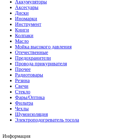
Аккумуляторы
Аксесуары
Диски
Иномарки
Инструмент
Книги
Колпаки
Масло
Мойка высокого давления
Отечественные
Предохранители
Провода прикуривателя
Прочее
Радиотовары
Резина
Свечи
Стекло
Фары/Оптика
Фильтра
Чехлы
Шумоизоляция
Электроподогреватель тосола
Информация