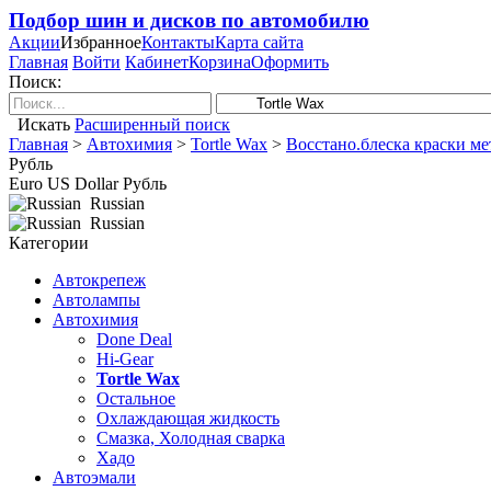
Подбор шин и дисков по автомобилю
Акции
Избранное
Контакты
Карта сайта
Главная
Войти
Кабинет
Корзина
Оформить
Поиск:
Искать
Расширенный поиск
Главная
>
Автохимия
>
Tortle Wax
>
Восстано.блеска краски мет
Рубль
Euro
US Dollar
Рубль
Russian
Russian
Категории
Автокрепеж
Автолампы
Автохимия
Done Deal
Hi-Gear
Tortle Wax
Остальное
Охлаждающая жидкость
Смазка, Холодная сварка
Хадо
Автоэмали