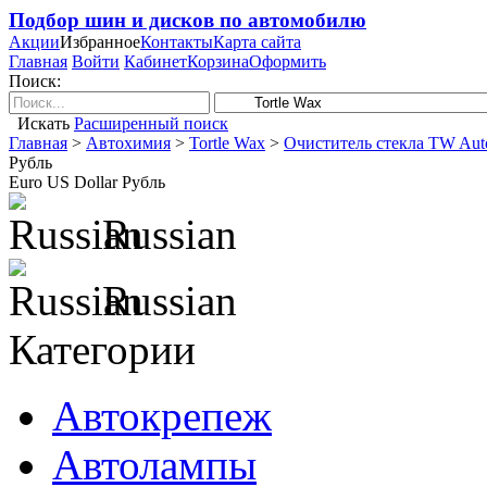
Подбор шин и дисков по автомобилю
Акции
Избранное
Контакты
Карта сайта
Главная
Войти
Кабинет
Корзина
Оформить
Поиск:
Искать
Расширенный поиск
Главная
>
Автохимия
>
Tortle Wax
>
Очиститель стекла TW Auto
Рубль
Euro
US Dollar
Рубль
Russian
Russian
Категории
Автокрепеж
Автолампы