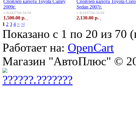
Спойлер капота Toyota Camry
Спойлер капота Toyota Corol
2009г.
Sedan 2007г.
т. 8(34373)4-54-04
т. 8(34373)4-54-04
1,500.00 р.
2,130.00 р.
1
2
3
4
>
>|
Показано с 1 по 20 из 70 (
Работает на:
OpenCart
Магазин "АвтоПлюс" © 2