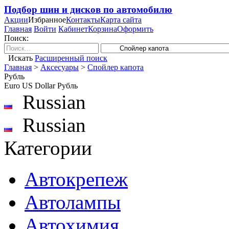
Подбор шин и дисков по автомобилю
Акции
Избранное
Контакты
Карта сайта
Главная
Войти
Кабинет
Корзина
Оформить
Поиск:
Искать
Расширенный поиск
Главная
>
Аксесуары
>
Спойлер капота
Рубль
Euro
US Dollar
Рубль
Russian
Russian
Категории
Автокрепеж
Автолампы
Автохимия