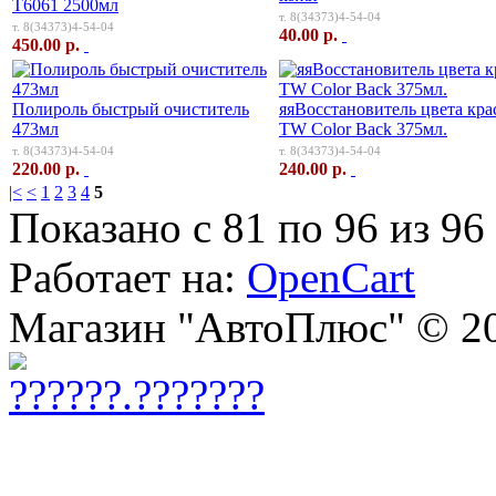
Т6061 2500мл
т. 8(34373)4-54-04
т. 8(34373)4-54-04
40.00 р.
450.00 р.
Полироль быстрый очиститель
яяВосстановитель цвета кра
473мл
TW Color Back 375мл.
т. 8(34373)4-54-04
т. 8(34373)4-54-04
220.00 р.
240.00 р.
|<
<
1
2
3
4
5
Показано с 81 по 96 из 96 
Работает на:
OpenCart
Магазин "АвтоПлюс" © 2