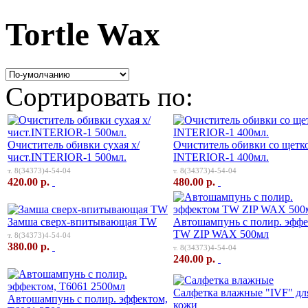
Tortle Wax
Сортировать по:
Очиститель обивки сухая х/
Очиститель обивки со щетк
чист.INTERIOR-1 500мл.
INTERIOR-1 400мл.
т. 8(34373)4-54-04
т. 8(34373)4-54-04
420.00 р.
480.00 р.
Замша сверх-впитывающая TW
Автошампунь с полир. эфф
TW ZIP WAX 500мл
т. 8(34373)4-54-04
380.00 р.
т. 8(34373)4-54-04
240.00 р.
Салфетка влажные "IVF" дл
Автошампунь с полир. эффектом,
кожи