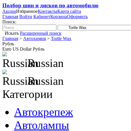
Подбор шин и дисков по автомобилю
Акции
Избранное
Контакты
Карта сайта
Главная
Войти
Кабинет
Корзина
Оформить
Поиск:
Искать
Расширенный поиск
Главная
>
Автохимия
>
Tortle Wax
Рубль
Euro
US Dollar
Рубль
Russian
Russian
Категории
Автокрепеж
Автолампы